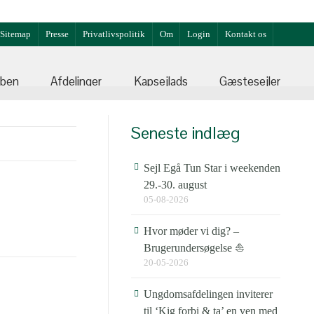
Sitemap
Presse
Privatlivspolitik
Om
Login
Kontakt os
bben
Afdelinger
Kapsejlads
Gæstesejler
Seneste indlæg
Sejl Egå Tun Star i weekenden
29.-30. august
05-08-2026
Hvor møder vi dig? –
Brugerundersøgelse ⛵
20-05-2026
Ungdomsafdelingen inviterer
til ‘Kig forbi & ta’ en ven med