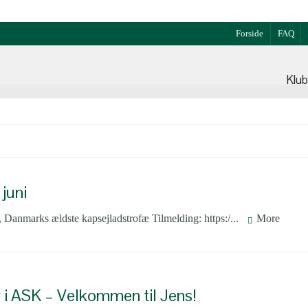
Forside
FAQ
Klu
juni
nmarks ældste kapsejladstrofæ Tilmelding: https:/...
More
 i ASK – Velkommen til Jens!