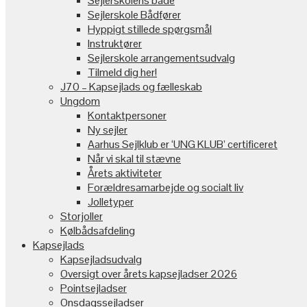
Sejlerskolens både
Sejlerskole Bådfører
Hyppigt stillede spørgsmål
Instruktører
Sejlerskole arrangementsudvalg
Tilmeld dig her!
J70 – Kapsejlads og fælleskab
Ungdom
Kontaktpersoner
Ny sejler
Aarhus Sejlklub er ‘UNG KLUB’ certificeret
Når vi skal til stævne
Årets aktiviteter
Forældresamarbejde og socialt liv
Jolletyper
Storjoller
Kølbådsafdeling
Kapsejlads
Kapsejladsudvalg
Oversigt over årets kapsejladser 2026
Pointsejladser
Onsdagssejladser