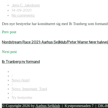
Jens C. Jakobsen
14-09-2021
No comments
Den nye bestyrelse har konstitueret sig med Ib Tranberg som formand
Prev post
Nordstream Race 2021: Aarhus Sejlklub/Peter Warrer fører halvvejs
Next post
Ib Tranberg ny formand
/
News [tom]
/
News_Important_Top4
/
Ny bestyrelse
© Copyright 2026 by
Aarhus Sejlklub
| Kystpromenaden 7 | DK-80