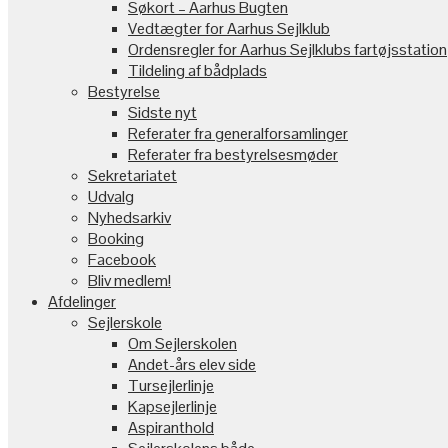
Søkort – Aarhus Bugten
Vedtægter for Aarhus Sejlklub
Ordensregler for Aarhus Sejlklubs fartøjsstation
Tildeling af bådplads
Bestyrelse
Sidste nyt
Referater fra generalforsamlinger
Referater fra bestyrelsesmøder
Sekretariatet
Udvalg
Nyhedsarkiv
Booking
Facebook
Bliv medlem!
Afdelinger
Sejlerskole
Om Sejlerskolen
Andet-års elev side
Tursejlerlinje
Kapsejlerlinje
Aspiranthold