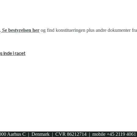
.
Se bestyrelsen her
og find konstitueringen plus andre dokumenter fr
 inde i racet
00 Aarhus C | Denmark | CVR 86212714 | mobile +45 2119 406