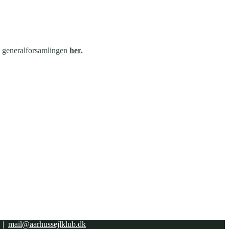
a generalforsamlingen
her
.
1 |
mail@aarhussejlklub.dk