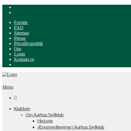
Forside
FAQ
Sitemap
Presse
Privatlivspolitik
Om
Login
Kontakt os
Menu

Klubben
Om Aarhus Sejlklub
Historie
Æresmedlemmer i Aarhus Sejlklub