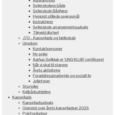
Aspiranthold
Sejlerskolens både
Sejlerskole Bådfører
Hyppigt stillede spørgsmål
Instruktører
Sejlerskole arrangementsudvalg
Tilmeld dig her!
J70 – Kapsejlads og fælleskab
Ungdom
Kontaktpersoner
Ny sejler
Aarhus Sejlklub er ‘UNG KLUB’ certificeret
Når vi skal til stævne
Årets aktiviteter
Forældresamarbejde og socialt liv
Jolletyper
Storjoller
Kølbådsafdeling
Kapsejlads
Kapsejladsudvalg
Oversigt over årets kapsejladser 2026
Pointsejladser