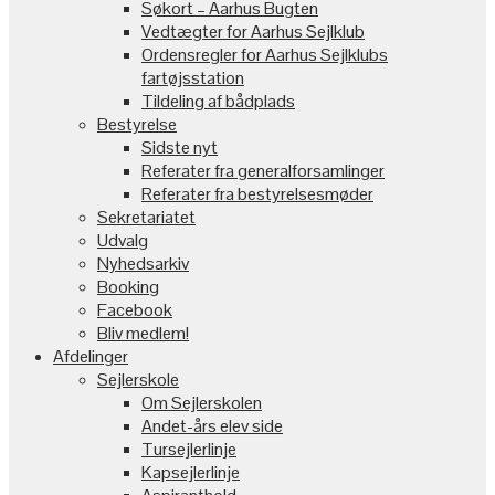
Søkort – Aarhus Bugten
Vedtægter for Aarhus Sejlklub
Ordensregler for Aarhus Sejlklubs
fartøjsstation
Tildeling af bådplads
Bestyrelse
Sidste nyt
Referater fra generalforsamlinger
Referater fra bestyrelsesmøder
Sekretariatet
Udvalg
Nyhedsarkiv
Booking
Facebook
Bliv medlem!
Afdelinger
Sejlerskole
Om Sejlerskolen
Andet-års elev side
Tursejlerlinje
Kapsejlerlinje