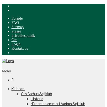
Forside
FAQ
Sitemap
Presse
Privatlivspolitik
Om
Login
Kontakt os
Menu

Klubben
Om Aarhus Sejlklub
Historie
Æresmedlemmer i Aarhus Sejlklub