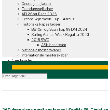
Onsdagssejladser
Torsdagssejladser
AFI 2Star Race 2026
Trifork Sejlerskole Cup – Aarhus
Historiske kapsejladser
BB10m og Scan-kap 99 DM 2024
Sailing Aarhus Week Regatta 2023
2018 SWC
ASK baneteam
Nationale mesterskaber
Internationale mesterskaber
Gæstesejler