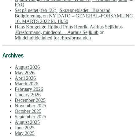
FAQ
Set på nettet (feb ’22) | Skræppebladet - Brabrand
Boligforening
on
NY DATO – GENERAL-FORSAMLING
10. MARTS 2022 kl. 18.50
Hans Kongelige Højhed Prins Henrik, Aarhus Sejlklubs
Æresformand, mindeord. – Aarhus Sejlklub
on
Mindehøjtidelighed for Æresformanden
Archives
August 2026
May 2026
April 2026
March 2026
February 2026
January 2026
December 2025
November 2025
October 2025
September 2025
August 2025
June 2025
May 2025