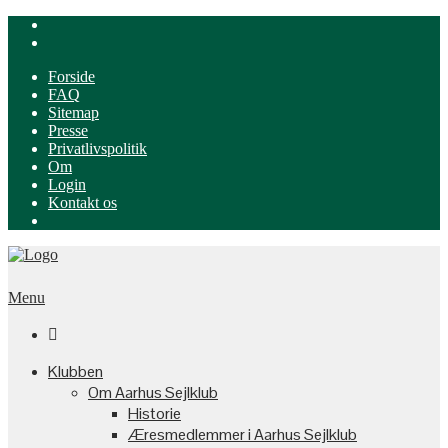
Forside
FAQ
Sitemap
Presse
Privatlivspolitik
Om
Login
Kontakt os
Menu

Klubben
Om Aarhus Sejlklub
Historie
Æresmedlemmer i Aarhus Sejlklub