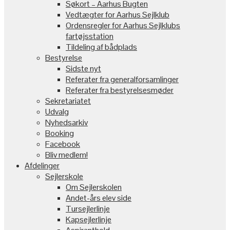
Søkort – Aarhus Bugten
Vedtægter for Aarhus Sejlklub
Ordensregler for Aarhus Sejlklubs
fartøjsstation
Tildeling af bådplads
Bestyrelse
Sidste nyt
Referater fra generalforsamlinger
Referater fra bestyrelsesmøder
Sekretariatet
Udvalg
Nyhedsarkiv
Booking
Facebook
Bliv medlem!
Afdelinger
Sejlerskole
Om Sejlerskolen
Andet-års elev side
Tursejlerlinje
Kapsejlerlinje