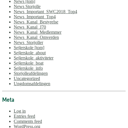
News [tom]
News Storjolle
News_Important_SWC2018_Top4
News_Important_Top4
News_Kanal_Bestyrelse
News_Kanal_J70
News_Kanal_Medlemmer
News_Kanal_Omverden
News_Storjoller
Sejlerskole [tom]
Sejlerskole_about
Sejlerskole_aktiviteter
Sejlerskole_boat
Sejlerskole_info
Storjolleafdelingen
Uncategorized
Ungdomsafdelingen
Meta
Log in
Entries feed
Comments feed
WordPress.org