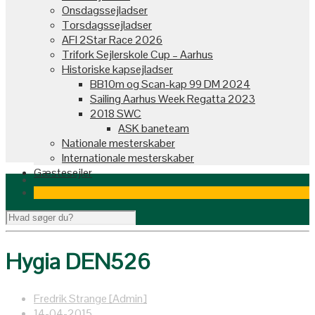
Onsdagssejladser
Torsdagssejladser
AFI 2Star Race 2026
Trifork Sejlerskole Cup – Aarhus
Historiske kapsejladser
BB10m og Scan-kap 99 DM 2024
Sailing Aarhus Week Regatta 2023
2018 SWC
ASK baneteam
Nationale mesterskaber
Internationale mesterskaber
Gæstesejler
Hygia DEN526
Fredrik Strange [Admin]
14-04-2015