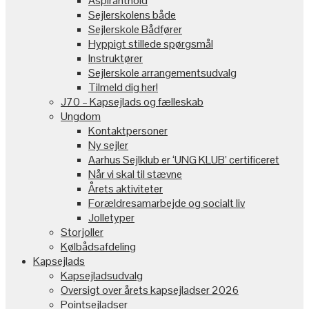
Aspiranthold
Sejlerskolens både
Sejlerskole Bådfører
Hyppigt stillede spørgsmål
Instruktører
Sejlerskole arrangementsudvalg
Tilmeld dig her!
J70 – Kapsejlads og fælleskab
Ungdom
Kontaktpersoner
Ny sejler
Aarhus Sejlklub er ‘UNG KLUB’ certificeret
Når vi skal til stævne
Årets aktiviteter
Forældresamarbejde og socialt liv
Jolletyper
Storjoller
Kølbådsafdeling
Kapsejlads
Kapsejladsudvalg
Oversigt over årets kapsejladser 2026
Pointsejladser