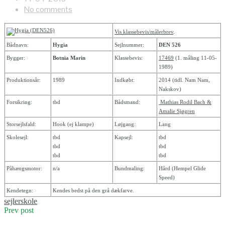
No comments
Vis klassebevis/målerbrev
.
Bådnavn:
Hygia
Sejlnummer:
DEN 526
Bygger:
Botnia Marin
Klassebevis:
17469
(1. måling 11-05-
1989)
Produktionsår:
1989
Indkøbt:
2014 (tidl. Nam Nam,
Nakskov)
Forsikring:
tbd
Bådsmand:
Mathias Rodil Bach &
Amalie Sjøgren
Storsejlsfald:
Hook (ej klampe)
Løjgang:
Lang
Skolesejl:
tbd
Kapsejl:
tbd
tbd
tbd
tbd
tbd
Påhængsmotor:
n/a
Bundmaling:
Hård (Hempel Glide
Speed)
Kendetegn:
Kendes bedst på den grå dækfarve.
sejlerskole
Prev post