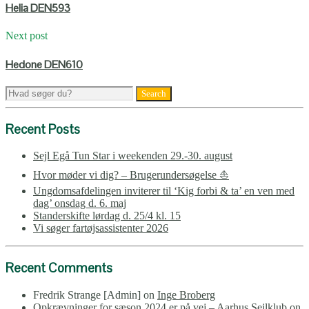
Helia DEN593
Next post
Hedone DEN610
Recent Posts
Sejl Egå Tun Star i weekenden 29.-30. august
Hvor møder vi dig? – Brugerundersøgelse ⛵
Ungdomsafdelingen inviterer til ‘Kig forbi & ta’ en ven med
dag’ onsdag d. 6. maj
Standerskifte lørdag d. 25/4 kl. 15
Vi søger fartøjsassistenter 2026
Recent Comments
Fredrik Strange [Admin]
on
Inge Broberg
Opkrævninger for sæson 2024 er på vej – Aarhus Sejlklub
on